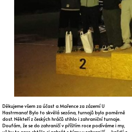
Děkujeme všem za účast a Mařence za zázemí U
Hastrmana! Bylo to skvělá sezóna, turnajů bylo poměrně
dost. Někteří z českých hráčů stihlo i zahraniční turnaje.
Doufám, že se do zahraničí v příštím roce podíváme i my,
už by to zase chtělo si zahrát s týmy v zahraničí – každý z