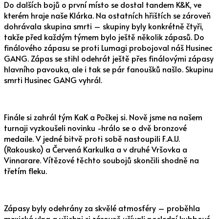
Do dalších bojů o první místo se dostal tandem K&K, ve
kterém hraje naše Klárka. Na ostatních hřištích se zároveň
dohrávala skupina smrti – skupiny byly konkrétně čtyři,
takže před každým týmem bylo ještě několik zápasů. Do
finálového zápasu se proti Lumagi probojoval náš Husinec
GANG. Zápas se stihl odehrát ještě přes finálovými zápasy
hlavního pavouka, ale i tak se pár fanoušků našlo. Skupinu
smrti Husinec GANG vyhrál.
Finále si zahrál tým KaK a Počkej si. Nově jsme na našem
turnaji vyzkoušeli novinku -hrálo se o dvě bronzové
medaile. V jedné bitvě proti sobě nastoupili F.A.U.
(Rakousko) a Červená Karkulka a v druhé Vršovka a
Vinnarare. Vítězové těchto soubojů skončili shodně na
třetím fleku.
Zápasy byly odehrány za skvělé atmosféry – proběhla
mexická vlna a všichni si zároveň užívali poslední kubbové