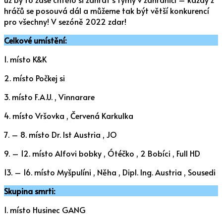
hráčů se posouvá dál a můžeme tak být větší konkurencí
pro všechny! V sezóně 2022 zdar!
Celkové umístění:
1. místo K&K
2. místo Počkej si
3. místo F.A.U. , Vinnarare
4. místo Vršovka , Červená Karkulka
7. – 8. místo Dr. Ist Austria , JO
9. – 12. místo Alfovi bobky , Ótéčko , 2 Bobíci , Full HD
13. – 16. místo Myšpulíni , Něha , Dipl. Ing. Austria , Sousedi
Skupina smrti:
1. místo Husinec GANG