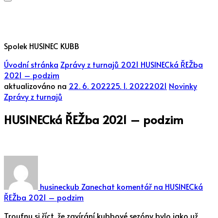
Spolek HUSINEC KUBB
Úvodní stránka
Zprávy z turnajů
2021
HUSINECká ŘEŽba
2021 – podzim
aktualizováno na
22. 6. 2022
25. 1. 2022
2021
Novinky
Zprávy z turnajů
HUSINECká ŘEŽba 2021 – podzim
husineckub
Zanechat komentář
na HUSINECká
ŘEŽba 2021 – podzim
Troufnu si říct, že zavírání kubbové sezóny bylo jako už