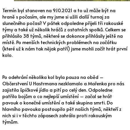
Termín byl stanoven na 9.10.2021 a to už může být na
hraně s počasím, ale my jsme si užili další turnaj za
slunečného počasí! V pátek odpoledne přijeli tři rakouské
týmy a také už několik hráčů z ostatních spolků. Celkem se
přihlásilo 38 týmů, některé se dokonce přihlásily ještě na
místě. Po menších technických problémech na začátku
(které už k nám tak nějak patří) jsme mohli začít hrát první
kolo.
Po odehrání několika kol byla pauza na oběd –
Občerstvení U Hastrmana nezklamalo a Mařenka pro nás
zajistila špičkové jídlo a pití po celý den. Odpoledne
patřilo bojům o co nejlepší umístění – začal se hrát
pavouk o konečné umístění a také skupina smrti. Do
hlavního pavouka postoupilo pět našich týmů, někteří z
nich si i v těchto zápasech zahrálo proti rakouským
týmům.