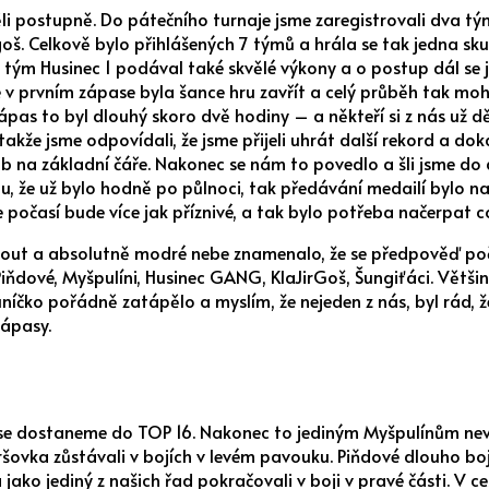
ěli postupně. Do pátečního turnaje jsme zaregistrovali dva tý
ngoš. Celkově bylo přihlášených 7 týmů a hrála se tak jedna s
ým Husinec 1 podával také skvělé výkony a o postup dál se jen
v prvním zápase byla šance hru zavřít a celý průběh tak mohl 
Zápas to byl dlouhý skoro dvě hodiny – a někteří si z nás už d
takže jsme odpovídali, že jsme přijeli uhrát další rekord a do
b na základní čáře. Nakonec se nám to povedlo a šli jsme do d
u, že už bylo hodně po půlnoci, tak předávání medailí bylo n
 počasí bude více jak příznivé, a tak bylo potřeba načerpat co 
ohout a absolutně modré nebe znamenalo, že se předpověď počas
Piňdové, Myšpulíni, Husinec GANG, KlaJirGoš, Šungiťáci. Většin
Sluníčko pořádně zatápělo a myslím, že nejeden z nás, byl rád, 
zápasy.
 se dostaneme do TOP 16. Nakonec to jediným Myšpulínům nevyšl
vka zůstávali v bojích v levém pavouku. Piňdové dlouho bojo
 jako jediný z našich řad pokračovali v boji v pravé části. V 