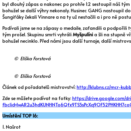
byl dlouhý zápas a nakonec po prohře 1:2 sestoupil náš tým d
bohužel se další výhry nekonaly. Husinec GANG nastoupil do
Šungiťáky čekali Vinnare a na ty už nestačili a i pro ně pos
Podívali jsme se na zápasy o medaile, zafandili a podpořili 
tým prošel. Skupinu smrti vyhráli
Myšpulíni
a šli na stupně v
bohužel necinklo. Před námi jsou další turnaje, další mistrovst
© Eliška Forstová
© Eliška Forstová
Článek od pořadatelů mistrovství:
http://klubns.cz/mcr-k
Zde se můžete podívat na fotky:
https://drive.google.com
fbclid=IwAR2u3hdKUNHNTo6Qfx9TS5sPcXq9OF52PHKHH7co
Umístění TOP 16:
1. Našrot