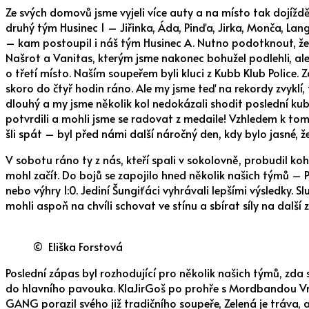
Ze svých domovů jsme vyjeli více auty a na místo tak dojížd
druhý tým Husinec 1 – Jiřinka, Áda, Pinďa, Jirka, Monča, La
– kam postoupil i náš tým Husinec A. Nutno podotknout, že t
Našrot a Vanitas, kterým jsme nakonec bohužel podlehli, ale 
o třetí místo. Naším soupeřem byli kluci z Kubb Klub Police. 
skoro do čtyř hodin ráno. Ale my jsme teď na rekordy zvyklí, 
dlouhý a my jsme několik kol nedokázali shodit poslední kub
potvrdili a mohli jsme se radovat z medaile! Vzhledem k tom
šli spát – byl před námi další náročný den, kdy bylo jasné, že
V sobotu ráno ty z nás, kteří spali v sokolovně, probudil k
mohl začít. Do bojů se zapojilo hned několik našich týmů – 
nebo výhry 1:0. Jediní Šungiťáci vyhrávali lepšími výsledky. 
mohli aspoň na chvíli schovat ve stínu a sbírat síly na další 
© Eliška Forstová
Poslední zápas byl rozhodující pro několik našich týmů, zda
do hlavního pavouka. KlaJirGoš po prohře s Mordbandou Vršo
GANG porazil svého již tradičního soupeře, Zelená je tráva, a