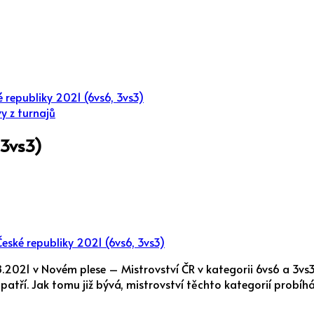
é republiky 2021 (6vs6, 3vs3)
y z turnajů
 3vs3)
eské republiky 2021 (6vs6, 3vs3)
8.2021 v Novém plese – Mistrovství ČR v kategorii 6vs6 a 3vs3
 patří. Jak tomu již bývá, mistrovství těchto kategorií probí