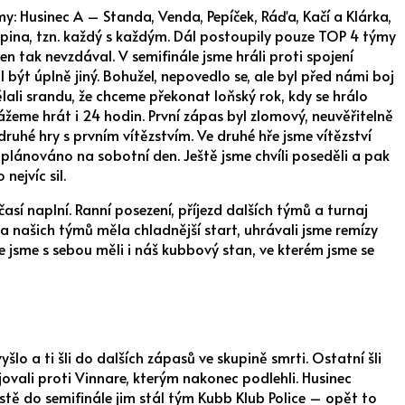
my: Husinec A – Standa, Venda, Pepíček, Ráďa, Kačí a Klárka,
kupina, tzn. každý s každým. Dál postoupily pouze TOP 4 týmy
 tak nevzdával. V semifinále jsme hráli proti spojení
být úplně jiný. Bohužel, nepovedlo se, ale byl před námi boj
ělali srandu, že chceme překonat loňský rok, kdy se hrálo
kážeme hrát i 24 hodin. První zápas byl zlomový, neuvěřitelně
ruhé hry s prvním vítězstvím. Ve druhé hře jsme vítězství
aplánováno na sobotní den. Ještě jsme chvíli poseděli a pak
nejvíc sil.
í naplní. Ranní posezení, příjezd dalších týmů a turnaj
a našich týmů měla chladnější start, uhrávali jsme remízy
že jsme s sebou měli i náš kubbový stan, ve kterém jsme se
o a ti šli do dalších zápasů ve skupině smrti. Ostatní šli
vali proti Vinnare, kterým nakonec podlehli. Husinec
cestě do semifinále jim stál tým Kubb Klub Police – opět to