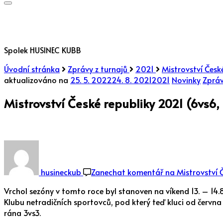
Spolek HUSINEC KUBB
Úvodní stránka
Zprávy z turnajů
2021
Mistrovství Česk
aktualizováno na
25. 5. 2022
24. 8. 2021
2021
Novinky
Zpráv
Mistrovství České republiky 2021 (6vs6,
husineckub
Zanechat komentář
na Mistrovství Č
Vrchol sezóny v tomto roce byl stanoven na víkend 13. – 14.
Klubu netradičních sportovců, pod který teď kluci od června
rána 3vs3.