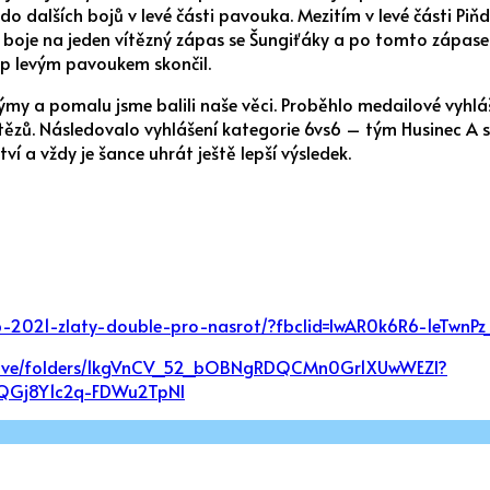
o dalších bojů v levé části pavouka. Mezitím v levé části Piňd
 boje na jeden vítězný zápas se Šungiťáky a po tomto zápase 
tup levým pavoukem skončil.
týmy a pomalu jsme balili naše věci. Proběhlo medailové vyhláš
ítězů. Následovalo vyhlášení kategorie 6vs6 – tým Husinec A si
ví a vždy je šance uhrát ještě lepší výsledek.
ubb-2021-zlaty-double-pro-nasrot/?fbclid=IwAR0k6R6-1e
/drive/folders/1kgVnCV_52_bOBNgRDQCMn0Gr1XUwWEZI?
QGj8Y1c2q-FDWu2TpNI