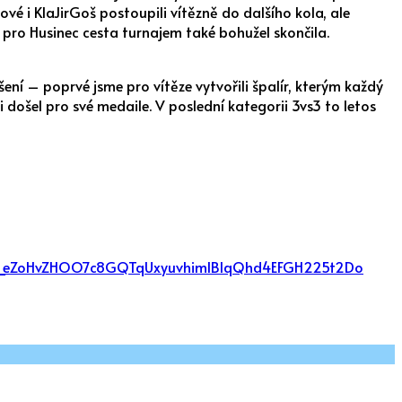
ové i KlaJirGoš postoupili vítězně do dalšího kola, ale
pro Husinec cesta turnajem také bohužel skončila.
ení – poprvé jsme pro vítěze vytvořili špalír, kterým každý
 došel pro své medaile. V poslední kategorii 3vs3 to letos
TwnPz_eZoHvZHOO7c8GQTqUxyuvhimlBIqQhd4EFGH225t2Do