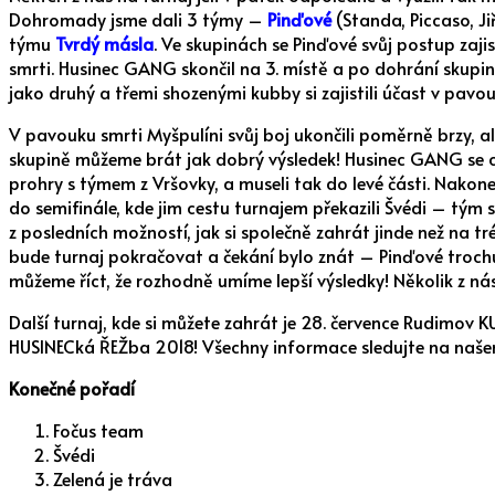
Dohromady jsme dali 3 týmy –
Pinďové
(Standa, Piccaso, Ji
týmu
Tvrdý másla
. Ve skupinách se Pinďové svůj postup zaji
smrti. Husinec GANG skončil na 3. místě a po dohrání skupi
jako druhý a třemi shozenými kubby si zajistili účast v pavou
V pavouku smrti Myšpulíni svůj boj ukončili poměrně brzy, a
skupině můžeme brát jak dobrý výsledek! Husinec GANG se ch
prohry s týmem z Vršovky, a museli tak do levé části. Nakone
do semifinále, kde jim cestu turnajem překazili Švédi – tým 
z posledních možností, jak si společně zahrát jinde než na t
bude turnaj pokračovat a čekání bylo znát – Pinďové troch
můžeme říct, že rozhodně umíme lepší výsledky! Několik z nás
Další turnaj, kde si můžete zahrát je 28. července Rudimov K
HUSINECká ŘEŽba 2018! Všechny informace sledujte na naše
Konečné pořadí
Fočus team
Švédi
Zelená je tráva