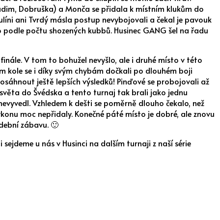
adim, Dobruška) a Monča se přidala k místním klukům do
pulíni ani Tvrdý másla postup nevybojovali a čekal je pavouk
dlo podle počtu shozených kubbů. Husinec GANG šel na řadu
nále. V tom to bohužel nevyšlo, ale i druhé místo v této
ím kole se i díky svým chybám dočkali po dlouhém boji
dosáhnout ještě lepších výsledků! Pinďové se probojovali až
 světa do Švédska a tento turnaj tak brali jako jednu
c nevyvedl. Vzhledem k dešti se poměrně dlouho čekalo, než
konu moc nepřidaly. Konečné páté místo je dobré, ale znovu
udební zábavu. 🙂
sejdeme u nás v Husinci na dalším turnaji z naší série