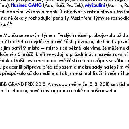
řina),
Husinec GANG
(Áda, Kačí, Pepíček),
Myšpulíni
(Martin, R
stili dobrými výkony a mohli jít obědvat s čistou hlavou. Myš
n na ně čekaly rozhodující penalty. Mezi třemi týmy se rozho
ku. 🙂
le Monča se se svým týmem Tvrdých másel probojovala až do fi
těl udržet co nejdéle v pravé části pavouku, ale hned v prvn
c jim patří 9. místo – místo sice pěkné, ale víme, že můžeme 
složený z 6 hráčů, kteří se vydají o prázdninách na Mistrovství
réninku. Další cesta vedla do levé části a tento zápas se vůbe
u podcenili přípravu před zápasem a mokré sady na lepším vý
 přespávalo až do neděle, a tak jsme si mohli užít i večerní h
UBB GRAND PRIX 2018. A nezapomeňte, že 18. 8. 2018 se všichni 
m facebooku, nově i instagramu a také na našem webu!