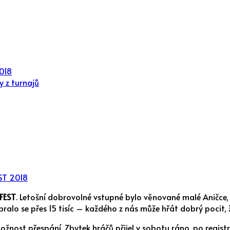
018
y z turnajů
ST 2018
FEST
. Letošní dobrovolné vstupné bylo věnované malé Aničce,
Vybralo se přes 15 tisíc – každého z nás může hřát dobrý pocit
 možnost přespání. Zbytek hráčů přijel v sobotu ráno, po regist