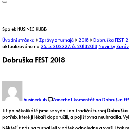
Spolek HUSINEC KUBB
Úvodní stránka
Zprávy z turnajů
2018
Dobruška FEST 2
aktualizováno na
25. 5. 2022
27. 6. 2018
2018
Novinky
Zpráv
Dobruška FEST 2018
husineckub
Zanechat komentář
na Dobruška FE
Již po několikáté jsme se vydali na tradiční turnaj
Dobruška 
potřeb, které jí lékaři doporučili, a pojišťovna neuhradila. 
Někteří z nás na turnaj jeli v pátek odpoledne a využili tak