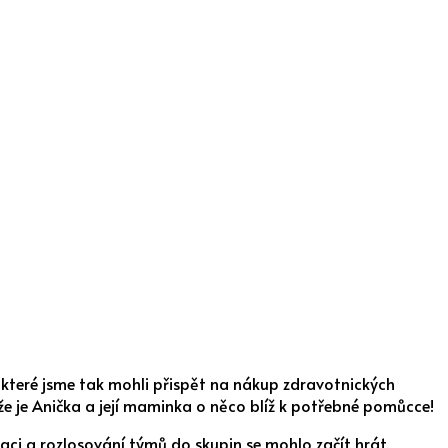
 které jsme tak mohli přispět na nákup zdravotnických
, že je Anička a její maminka o něco blíž k potřebné pomůcce!
raci a rozlosování týmů do skupin se mohlo začít hrát.