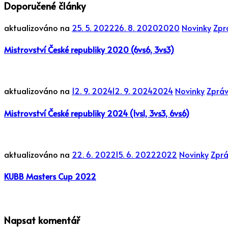
Doporučené články
aktualizováno na
25. 5. 2022
26. 8. 2020
2020
Novinky
Zpr
Mistrovství České republiky 2020 (6vs6, 3vs3)
aktualizováno na
12. 9. 2024
12. 9. 2024
2024
Novinky
Zpráv
Mistrovství České republiky 2024 (1vs1, 3vs3, 6vs6)
aktualizováno na
22. 6. 2022
15. 6. 2022
2022
Novinky
Zprá
KUBB Masters Cup 2022
Napsat komentář