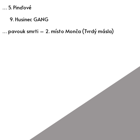
… 5. Pinďové
Husinec GANG
… pavouk smrti – 2. místo Monča (Tvrdý másla)