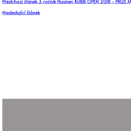
Předchozí článek
3. ročník Husinec KUBB OPEN 2018 - PRIZE
Nasledující článek