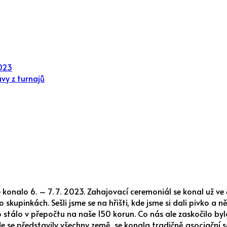
2023
vy z turnajů
konalo 6. – 7. 7. 2023. Zahajovací ceremoniál se konal už v
 skupinkách. Sešli jsme se na hřišti, kde jsme si dali pivko a n
vo stálo v přepočtu na naše 150 korun. Co nás ale zaskočilo by
kde se představily všechny země, se konala tradičně asociační s