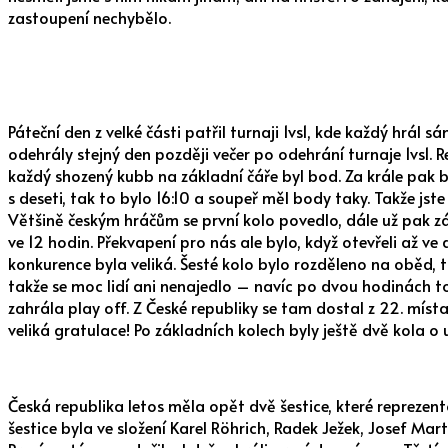
zastoupení nechybělo.
Páteční den z velké části patřil turnaji 1vs1, kde každý hrál
odehrály stejný den později večer po odehrání turnaje 1vs1. R
každý shozený kubb na základní čáře byl bod. Za krále pak bo
s deseti, tak to bylo 16:10 a soupeř měl body taky. Takže jste
Většině českým hráčům se první kolo povedlo, dále už pak zá
ve 12 hodin. Překvapení pro nás ale bylo, když otevřeli až v
konkurence byla veliká. Šesté kolo bylo rozděleno na oběd, t
takže se moc lidí ani nenajedlo – navíc po dvou hodinách toti
zahrála play off. Z České republiky se tam dostal z 22. míst
veliká gratulace! Po základních kolech byly ještě dvě kola o
Česká republika letos měla opět dvě šestice, které reprezentov
šestice byla ve složení Karel Röhrich, Radek Ježek, Josef Mart