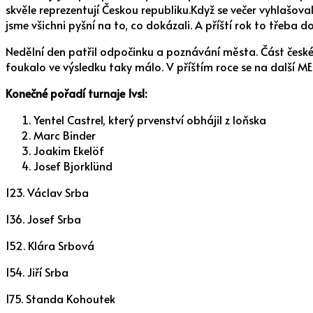
skvěle reprezentují Českou republiku.Když se večer vyhlašova
jsme všichni pyšní na to, co dokázali. A příští rok to třeba d
Nedělní den patřil odpočinku a poznávání města. Část české vý
foukalo ve výsledku taky málo. V příštím roce se na další ME
Konečné pořadí turnaje 1vs1:
Yentel Castrel, který prvenství obhájil z loňska
Marc Binder
Joakim Ekelöf
Josef Bjorklünd
123. Václav Srba
136. Josef Srba
152. Klára Srbová
154. Jiří Srba
175. Standa Kohoutek