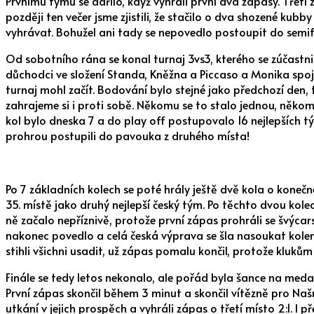
Prvnímu týmu se dařilo, když vyhráli první dva zápasy. Třetí
později ten večer jsme zjistili, že stačilo o dva shozené kub
vyhrávat. Bohužel ani tady se nepovedlo postoupit do semif
Od sobotního rána se konal turnaj 3vs3, kterého se zúčastni
důchodci ve složení Standa, Kněžna a Piccaso a Monika spojila 
turnaj mohl začít. Bodování bylo stejné jako předchozí den,
zahrajeme si i proti sobě. Někomu se to stalo jednou, někomu
kol bylo dneska 7 a do play off postupovalo 16 nejlepších t
prohrou postupili do pavouka z druhého místa!
Po 7 základních kolech se poté hrály ještě dvě kola o koneč
35. místě jako druhý nejlepší český tým. Po těchto dvou kole
ně začalo nepříznivě, protože první zápas prohráli se švýca
nakonec povedlo a celá česká výprava se šla nasoukat kolem a
stihli všichni usadit, už zápas pomalu končil, protože kluk
Finále se tedy letos nekonalo, ale pořád byla šance na medaile
První zápas skončil během 3 minut a skončil vítězně pro Našr
utkání v jejich prospěch a vyhráli zápas o třetí místo 2:1. I 