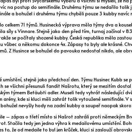
 zápas byl proti Švýcarskému výběru a všichni si mysleli, že n
by víc na postup do semifinále. Druhému týmu se nedařilo tolik
inále a bohužel i druhému týmu chyběli pouze 3 kubby navíc 
lo celkem 71 týmů. Husinecká výprava měla týmy dva a kousek. 
síly s Vinnare. Stejně jako den před tím, turnaj začínal v 8:30
 takže se počítaly shozené kubby. Česká republika měla zasto
 vůbec a někomu dokonce 4x. Zápasy to byly ale krásné. Chvilk
ýmů. Z Husince se bohužel do pavouka nedostal nikdo, ale obro
né umístění, stejně jako předchozí den. Týmu Husinec Kubb se
ch se všichni přesunuli fandit Našrotu, který se mezitím dost
rským týmem Betäubti adler. Museli tedy vyhrát následující dvě
rény, kde si kluci měli zahrát tolik vytoužené semifinále. V 
ům bohužel nevyšly hody na zadní kubby a soupeř naopak skoro
 – zápas o třetí místo si Našrot zahráli proti německým Breitiz
ot. Stačila tedy jen jedna výhra k medailovému umístění. Bohuž
přes to, že od medaile to byl jen krůček, kluci si zaslouží obro