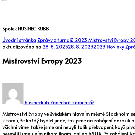
?
Spolek HUSINEC KUBB
Úvodní stránka
Zprávy z turnajů
2023
Mistrovství Evropy 
aktualizováno na
28. 8. 2023
28. 8. 2023
2023
Novinky
Zprá
Mistrovství Evropy 2023
na
Mistrovství
Evropy
husineckub
Zanechat komentář
2023
Mistrovství Evropy ve švédském hlavním městě Stockholm se 
k tomu, že každý bydlel jinde, tak jsme na zahájení dorazili po
všichni víme, takže jsme ani nebyli tolik překvapení, když pi
nesměli jsme s ním nikam jinam, ani na hřiště. Po zahájení, 