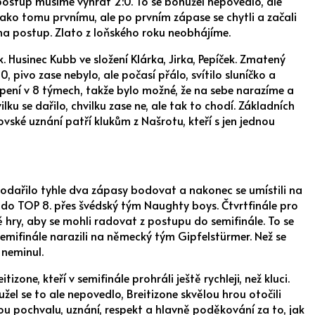
a postup musíme vyhrát 2:0. To se bohužel nepovedlo, ale
 jako tomu prvnímu, ale po prvním zápase se chytli a začali
na postup. Zlato z loňského roku neobhájíme.
Husinec Kubb ve složení Klárka, Jirka, Pepíček. Zmatený
, pivo zase nebylo, ale počasí přálo, svítilo sluníčko a
upení v 8 týmech, takže bylo možné, že na sebe narazíme a
u se dařilo, chvilku zase ne, ale tak to chodí. Základních
vské uznání patří klukům z Našrotu, kteří s jen jednou
 podařilo tyhle dva zápasy bodovat a nakonec se umístili na
al do TOP 8. přes švédský tým Naughty boys. Čtvrtfinále pro
 hry, aby se mohli radovat z postupu do semifinále. To se
semifinále narazili na německý tým Gipfelstürmer. Než se
 neminul.
one, kteří v semifinále prohráli ještě rychleji, než kluci.
el se to ale nepovedlo, Breitizone skvělou hrou otočili
vskou pochvalu, uznání, respekt a hlavně poděkování za to, jak