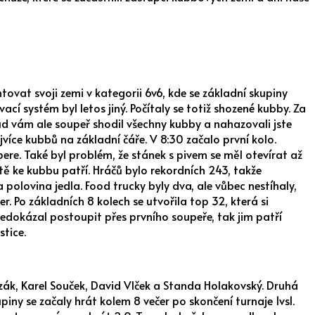
ntovat svoji zemi v kategorii 6v6, kde se základní skupiny
ací systém byl letos jiný. Počítaly se totiž shozené kubby. Za
okud vám ale soupeř shodil všechny kubby a nahazovali jste
ejvíce kubbů na základní čáře. V 8:30 začalo první kolo.
ere. Také byl problém, že stánek s pivem se měl otevírat až
stě ke kubbu patří. Hráčů bylo rekordních 243, takže
 polovina jedla. Food trucky byly dva, ale vůbec nestíhaly,
r. Po základních 8 kolech se utvořila top 32, která si
 nedokázal postoupit přes prvního soupeře, tak jim patří
stice.
 Slezák, Karel Souček, David Vlček a Standa Holakovský. Druhá
upiny se začaly hrát kolem 8 večer po skončení turnaje 1vs1.