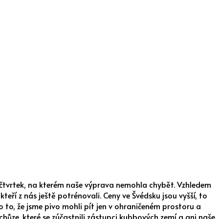
e čtvrtek, na kterém naše výprava nemohla chybět. Vzhledem
ěkteří z nás ještě potrénovali. Ceny ve Švédsku jsou vyšší, to
lo to, že jsme pivo mohli pít jen v ohraničeném prostoru a
chůze, které se zúčastnili zástupci kubbových zemí a ani naše