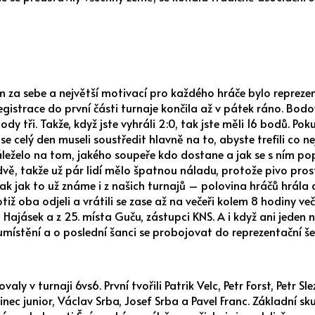
 sám za sebe a největší motivací pro každého hráče bylo repreze
egistrace do první části turnaje končila až v pátek ráno. Bodov
dy tři. Takže, když jste vyhráli 2:0, tak jste měli 16 bodů. P
 se celý den museli soustředit hlavně na to, abyste trefili co n
leželo na tom, jakého soupeře kdo dostane a jak se s ním pop
e dvě, takže už pár lidí mělo špatnou náladu, protože pivo pro
ak jak to už známe i z našich turnajů – polovina hráčů hrála a
ž oba odjeli a vrátili se zase až na večeři kolem 8 hodiny veče
a Hajásek a z 25. místa Guču, zástupci KNS. A i když ani jeden
 umístění a o poslední šanci se probojovat do reprezentační še
aly v turnaji 6vs6. První tvořili Patrik Velc, Petr Forst, Petr
inec junior, Václav Srba, Josef Srba a Pavel Franc. Základní sk