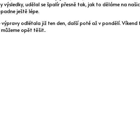
ly výsledky, udělal se špalír přesně tak, jak to děláme na naš
opadne ještě lépe.
pravy odlétala již ten den, další poté až v pondělí. Víkend to
 můžeme opět těšit..