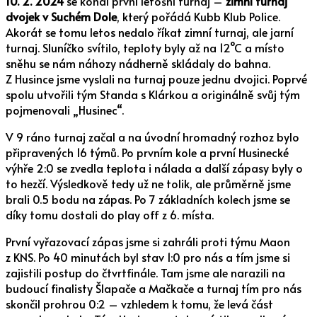
10. 2. 2024
se konal první letošní turnaj –
zimní turnaj
dvojek v Suchém Dole
, který pořádá Kubb Klub Police.
Akorát se tomu letos nedalo říkat zimní turnaj, ale jarní
turnaj. Sluníčko svítilo, teploty byly až na 12°C a místo
sněhu se nám náhozy nádherně skládaly do bahna.
Z Husince jsme vyslali na turnaj pouze jednu dvojici. Poprvé
spolu utvořili tým Standa s Klárkou a originálně svůj tým
pojmenovali „Husinec“.
V 9 ráno turnaj začal a na úvodní hromadný rozhoz bylo
připravených 16 týmů. Po prvním kole a první Husinecké
výhře 2:0 se zvedla teplota i nálada a další zápasy byly o
to hezčí. Výsledkově tedy už ne tolik, ale průměrně jsme
brali 0.5 bodu na zápas. Po 7 základních kolech jsme se
díky tomu dostali do play off z 6. místa.
První vyřazovací zápas jsme si zahráli proti týmu Maon
z KNS. Po 40 minutách byl stav 1:0 pro nás a tím jsme si
zajistili postup do čtvrtfinále. Tam jsme ale narazili na
budoucí finalisty Šlapače a Mačkače a turnaj tím pro nás
skončil prohrou 0:2 – vzhledem k tomu, že levá část