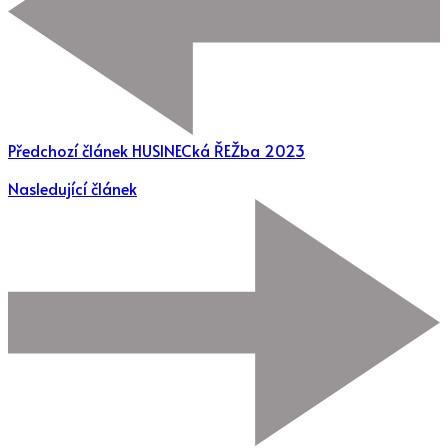
Předchozí článek
HUSINECká ŘEŽba 2023
Nasledující článek