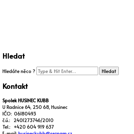
Hledat
Hledáte něco ?
Kontakt
Spolek HUSINEC KUBB
U Radnice 64, 250 68, Husinec
IČO: 06180493
č.ú.: 2401273746/2010
Tel.: +420 604 919 637
E-mail:
husineckubb@seznam.cz