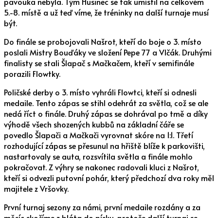
pavouka nebyla. Tým Husinec se tak umístil na celkovém
5.-8. místě a už teď víme, že tréninky na další turnaje musí
být.
Do finále se probojovali Našrot, kteří do boje o 3. místo
poslali Mistry Bouďáky ve složení Pepe 77 a Vlčák. Druhými
finalisty se stali Šlapač s Mačkačem, kteří v semifinále
porazili Flowtky.
Poličské derby o 3. místo vyhráli Flowtci, kteří si odnesli
medaile. Tento zápas se stihl odehrát za světla, což se ale
nedá říct o finále. Druhý zápas se dohrával po tmě a díky
výhodě všech shozených kubbů na základní čáře se
povedlo Šlapači a Mačkači vyrovnat skóre na 1:1. Třetí
rozhodující zápas se přesunul na hřiště blíže k parkovišti,
nastartovaly se auta, rozsvítila světla a finále mohlo
pokračovat. Z výhry se nakonec radovali kluci z Našrot,
kteří si odvezli putovní pohár, který předchozí dva roky měl
majitele z Vršovky.
První turnaj sezony za námi, první medaile rozdány a za
měsíc skočíme z bláta do písku, protože další turnaj se