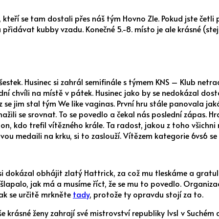
, kteří se tam dostali přes náš tým Hovno Zle. Pokud jste četli
přidávat kubby vzadu. Konečné 5.-8. místo je ale krásné (stejn
šestek. Husinec si zahrál semifinále s týmem KNS – Klub netra
lední chvíli na místě v pátek. Husinec jako by se nedokázal do
 se jim stal tým We like vaginas. První hru stále panovala ja
nažili se srovnat. To se povedlo a čekal nás poslední zápas. H
 on, kdo trefil vítězného krále. Ta radost, jakou z toho všichni 
ou medaili na krku, si to zaslouží. Vítězem kategorie 6vs6 se
 si dokázal obhájit zlatý Hattrick, za což mu tleskáme a gra
 šlapalo, jak má a musíme říct, že se mu to povedlo. Organiza
, tak se určitě mrkněte
tady
, protože ty opravdu stojí za to.
e krásné ženy zahrají své mistrovství republiky 1vs1 v Suchém