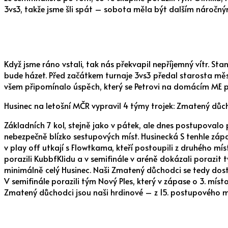
3vs3, takže jsme šli spát – sobota měla být dalším náročn
Když jsme ráno vstali, tak nás překvapil nepříjemný vítr. Stan
bude házet. Před začátkem turnaje 3vs3 předal starosta měs
všem připomínalo úspěch, který se Petrovi na domácím ME p
Husinec na letošní MČR vypravil 4 týmy trojek: Zmatený důch
Základních 7 kol, stejně jako v pátek, ale dnes postupovalo 
nebezpečně blízko sestupových míst. Husinecká S tenhle zápa
v play off utkají s Flowtkama, kteří postoupili z druhého mí
porazili KubbfKlidu a v semifinále v aréně dokázali poraz
minimálně celý Husinec. Naši Zmatený důchodci se tedy dostal
V semifinále porazili tým Nový Ples, který v zápase o 3. mís
Zmatený důchodci jsou naši hrdinové – z 15. postupového mí