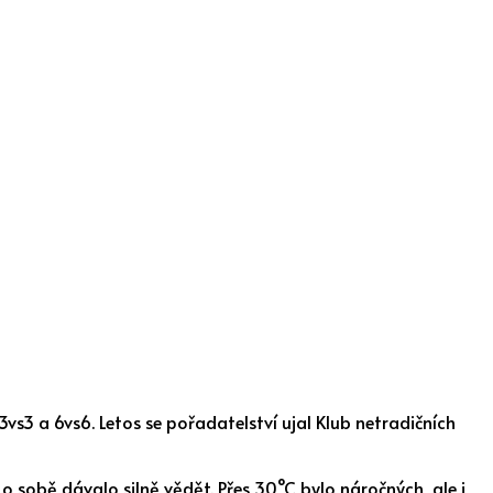
3vs3 a 6vs6. Letos se pořadatelství ujal Klub netradičních
 o sobě dávalo silně vědět. Přes 30°C bylo náročných, ale i