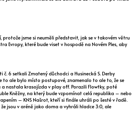
dní, protože jsme si neuměli představit, jak se v takovém větru
tra Evropy, které bude viset v hospodě na Novém Ples, aby
šti č. 6 setkali Zmatený důchodci a Husinecká S. Derby
e to ale bylo místo postupové, znamenalo to ale to, že se
 nastala krasojízda v play off. Porazili Flowtky, poté
uble Kněžny, na který bude vzpomínat celá republika – nebo
apením – KNS Našrot, kteří si finále uhráli po šesté v řadě.
 že jsou v aréně jako doma a vyhráli hladce 3:0, ale