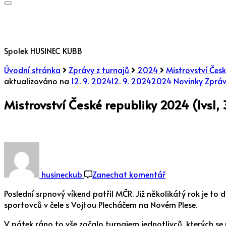
?
Spolek HUSINEC KUBB
Úvodní stránka
Zprávy z turnajů
2024
Mistrovství Česk
aktualizováno na
12. 9. 2024
12. 9. 2024
2024
Novinky
Zpráv
Mistrovství České republiky 2024 (1vs1, 
na
Mistrovství
České
husineckub
Zanechat komentář
republiky
2024
Poslední srpnový víkend patřil MČR. Již několikátý rok je to 
(1vs1,
sportovců v čele s Vojtou Plecháčem na Novém Plese.
3vs3,
V pátek ráno to vše začalo turnajem jednotlivců, kterých se 
6vs6)