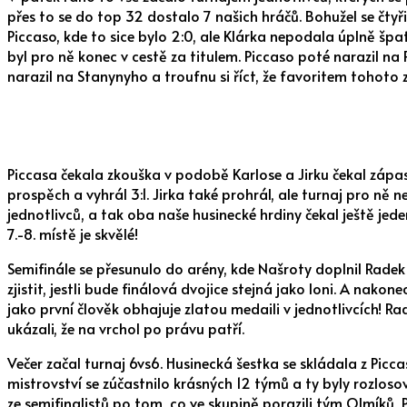
přes to se do top 32 dostalo 7 našich hráčů. Bohužel se čtyři
Piccaso, kde to sice bylo 2:0, ale Klárka nepodala úplně špa
byl pro ně konec v cestě za titulem. Piccaso poté narazil na 
narazil na Stanynyho a troufnu si říct, že favoritem tohoto
Piccasa čekala zkouška v podobě Karlose a Jirku čekal zápas s
prospěch a vyhrál 3:1. Jirka také prohrál, ale turnaj pro ně 
jednotlivců, a tak oba naše husinecké hrdiny čekal ještě jed
7.-8. místě je skvělé!
Semifinále se přesunulo do arény, kde Našroty doplnil Radek 
zjistit, jestli bude finálová dvojice stejná jako loni. A nak
jako první člověk obhajuje zlatou medaili v jednotlivcích! R
ukázali, že na vrchol po právu patří.
Večer začal turnaj 6vs6. Husinecká šestka se skládala z Picca
mistrovství se zúčastnilo krásných 12 týmů a ty byly rozlosov
ze semifinalistů po tom, co ve skupině porazili tým Olmíků, 