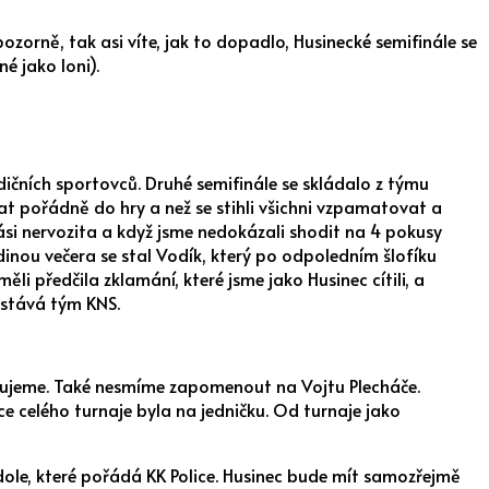
 pozorně, tak asi víte, jak to dopadlo, Husinecké semifinále se
é jako loni).
dičních sportovců. Druhé semifinále se skládalo z týmu
stat pořádně do hry a než se stihli všichni vzpamatovat a
kási nervozita a když jsme nedokázali shodit na 4 pokusy
rdinou večera se stal Vodík, který po odpoledním šlofíku
měli předčila zklamání, které jsme jako Husinec cítili, a
 stává tým KNS.
tulujeme. Také nesmíme zapomenout na Vojtu Plecháče.
ce celého turnaje byla na jedničku. Od turnaje jako
 dole, které pořádá KK Police. Husinec bude mít samozřejmě