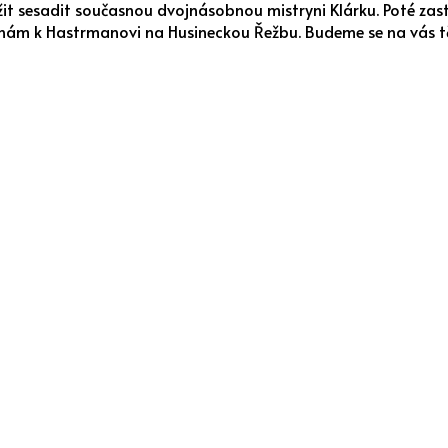
it sesadit současnou dvojnásobnou mistryni Klárku. Poté zastá
 nám k Hastrmanovi na Husineckou Řežbu. Budeme se na vás tě