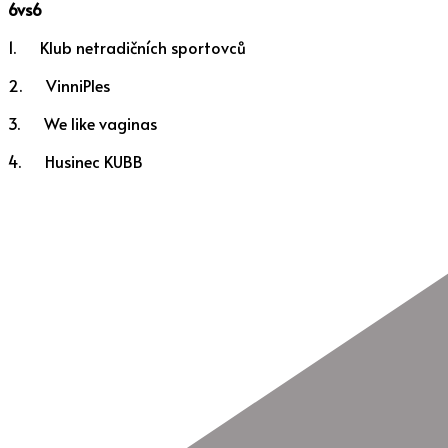
6vs6
1. Klub netradičních sportovců
2. VinniPles
3. We like vaginas
4. Husinec KUBB