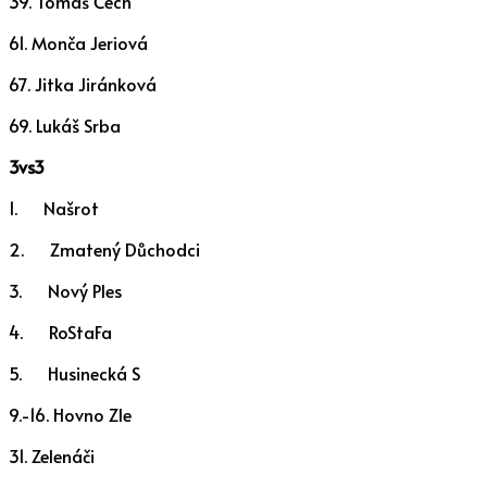
39. Tomáš Čech
61. Monča Jeriová
67. Jitka Jiránková
69. Lukáš Srba
3vs3
1. Našrot
2. Zmatený Důchodci
3. Nový Ples
4. RoStaFa
5. Husinecká S
9.-16. Hovno Zle
31. Zelenáči