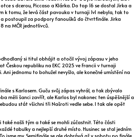
 otce s dcerou, Piccaso a Klárka. Do top 16 se dostal Jirka a
m k tomu, že levá část pavouka v turnaji 1v1 nebyla, tak to
it a postoupil za podpory fanoušků do čtvrtfinále. Jirka
 8 na MČR jednotlivců.
dhodlaný si titul obhájit a otočil vývoj zápasu v jeho
vat Českou republiku na EKC 2025 ve Francii v turnaji
vi. Ani jednomu to bohužel nevyšlo, ale konečné umístění na
inále s Karlosem. Guču svůj zápas vyhrál, a tak zbývalo
oba měli šanci zavřít, ale Karlos byl nakonec ten úspěšnější a
budou stát všichni tři Našroti vedle sebe. I tak ale opět
i také našli tým a také se mohli zúčastnit. Této části
každé tabulky a nejlepší druhé místo. Husinec se stal jedním
To jsme my. Semifinále se ale dohrává až v sobotu po finále