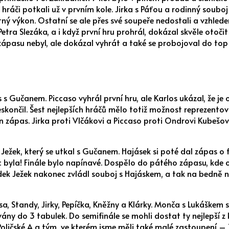
 hráči potkali už v prvním kole. Jirka s Páťou a rodinný souboj
tný výkon. Ostatní se ale přes své soupeře nedostali a vzhlede
Petra Slezáka, a i když první hru prohrál, dokázal skvěle otoč
 zápasu nebyl, ale dokázal vyhrát a také se probojoval do top
 Gučanem. Piccaso vyhrál první hru, ale Karlos ukázal, že je o
neskončil. Šest nejlepších hráčů mělo totiž možnost reprezento
en zápas. Jirka proti Vlčákovi a Piccaso proti Ondrovi Kubešo
Ježek, který se utkal s Gučanem. Hajásek si poté dal zápas o f
onec byla! Finále bylo napínavé. Dospělo do pátého zápasu, kde 
adek Ježek nakonec zvládl souboj s Hajáskem, a tak na bedně ne
sa, Standy, Jirky, Pepíčka, Kněžny a Klárky. Monča s Lukáškem s
ány do 3 tabulek. Do semifinále se mohli dostat ty nejlepší z 
Poličské A a tým, ve kterém jsme měli také malé zastoupení – 