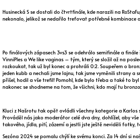
Husinecká S se dostali do čtvrtfinále, kde narazili na RoStaFu
nekonalo, jelikož se nedařilo trefovat potřebné kombinace a 
Po finálových zápasech 3vs3 se odehrálo semifinále a finále 
VinniPles a We like vaginas – tým, který se složil až na pos
rozkoukat, tak už byl konec a prohráli 0:2. Soupeřem o bronz
jeden kubb a nechali jsme lajnu, tak jsme vyměnili strany a s
přišel, hodil a vše trefil! Pomohl, kde bylo třeba a také to byl
nakonec se shodneme na tom, že všichni, kdo mají tu bronzov
Kluci z Našrotu tak opět ovládli všechny kategorie a Karlos
Prováděl nás jako moderátor celé dva dny, dohlížel, aby vše
takového, jídla, pití, zázemí a jestli jste ještě neviděli fotky
Sezóna 2024 se pomalu chýlí ke svému konci. Za 14 dní si naš