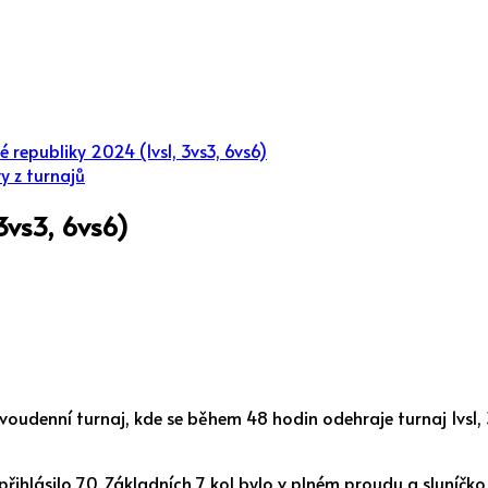
é republiky 2024 (1vs1, 3vs3, 6vs6)
y z turnajů
3vs3, 6vs6)
dvoudenní turnaj, kde se během 48 hodin odehraje turnaj 1vs1, 
přihlásilo 70. Základních 7 kol bylo v plném proudu a sluníčko