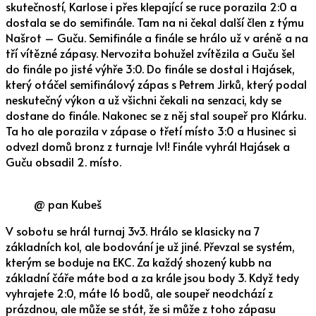
skutečností, Karlose i přes klepající se ruce porazila 2:0 a
dostala se do semifinále. Tam na ni čekal další člen z týmu
Našrot – Guču. Semifinále a finále se hrálo už v aréně a na
tří vítězné zápasy. Nervozita bohužel zvítězila a Guču šel
do finále po jisté výhře 3:0. Do finále se dostal i Hajásek,
který otáčel semifinálový zápas s Petrem Jirků, který podal
neskutečný výkon a už všichni čekali na senzaci, kdy se
dostane do finále. Nakonec se z něj stal soupeř pro Klárku.
Ta ho ale porazila v zápase o třetí místo 3:0 a Husinec si
odvezl domů bronz z turnaje 1v1! Finále vyhrál Hajásek a
Guču obsadil 2. místo.
@ pan Kubeš
V sobotu se hrál turnaj 3v3. Hrálo se klasicky na 7
základních kol, ale bodování je už jiné. Převzal se systém,
kterým se boduje na EKC. Za každý shozený kubb na
základní čáře máte bod a za krále jsou body 3. Když tedy
vyhrajete 2:0, máte 16 bodů, ale soupeř neodchází z
prázdnou, ale může se stát, že si může z toho zápasu