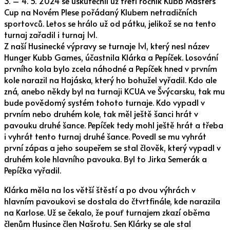
3. – 4. 5. 2024 se uskutečnil už třetí ročník Kubb Masters
Cup na Novém Plese pořádaný Klubem netradičních
sportovců. Letos se hrálo už od pátku, jelikož se na tento
turnaj zařadil i turnaj 1v1.
Z naší Husinecké výpravy se turnaje 1v1, který nesl název
Hunger Kubb Games, účastnila Klárka a Pepíček. Losování
prvního kola bylo zcela náhodné a Pepíček hned v prvním
kole narazil na Hajáska, který ho bohužel vyřadil. Kdo ale
zná, anebo někdy byl na turnaji KCUA ve Švýcarsku, tak mu
bude povědomý systém tohoto turnaje. Kdo vypadl v
prvním nebo druhém kole, tak měl ještě šanci hrát v
pavouku druhé šance. Pepíček tedy mohl ještě hrát a třeba
i vyhrát tento turnaj druhé šance. Povedl se mu vyhrát
první zápas a jeho soupeřem se stal člověk, který vypadl v
druhém kole hlavního pavouka. Byl to Jirka Semerák a
Pepíčka vyřadil.
Klárka měla na los větší štěstí a po dvou výhrách v
hlavním pavoukovi se dostala do čtvrtfinále, kde narazila
na Karlose. Už se čekalo, že pouť turnajem zkazí oběma
členům Husince člen Našrotu. Sen Klárky se ale stal