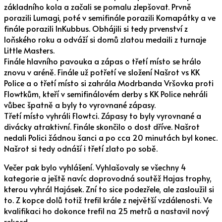
základního kola a začali se pomalu zlepšovat. Prvně
porazili Lumagi, poté v semifinále porazili Komapátky a ve
finále porazili InKubbus. Obhájili si tedy prvenství z
loňského roku a odváží si domů zlatou medaili z turnaje
Little Masters.
Finále hlavního pavouka a zápas o třetí místo se hrálo
znovu v aréně. Finále už potřetí ve složení Našrot vs KK
Police a o třetí místo si zahrála Modrbanda Vršovka proti
Flowtkům, kteří v semifinálovém derby s KK Police nehráli
vůbec špatně a byly to vyrovnané zápasy.
Třetí místo vyhráli Flowtci. Zápasy to byly vyrovnané a
divácky atraktivní. Finále skončilo o dost dříve. Našrot
nedali Polici žádnou šanci a po cca 20 minutách byl konec.
Našrot si tedy odnáší i třetí zlato po sobě.
Večer pak bylo vyhlášení. Vyhlašovaly se všechny 4
kategorie a ještě navíc doprovodná soutěž Hajas trophy,
kterou vyhrál Hajásek. Zní to sice podezřele, ale zasloužil si
to. Z kopce dolů totiž trefil krále z největší vzdálenosti. Ve
kvalifikaci ho dokonce trefil na 25 metrů a nastavil nový
rekord.