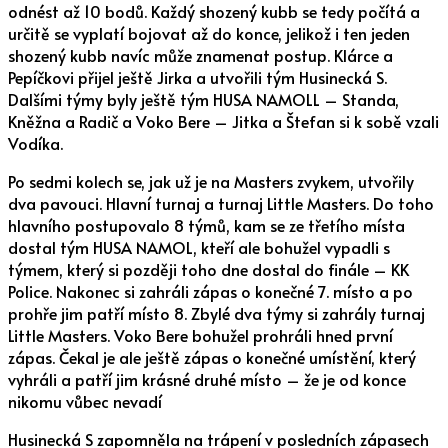
odnést až 10 bodů. Každý shozený kubb se tedy počítá a
určitě se vyplatí bojovat až do konce, jelikož i ten jeden
shozený kubb navíc může znamenat postup. Klárce a
Pepíčkovi přijel ještě Jirka a utvořili tým Husinecká S.
Dalšími týmy byly ještě tým HUSA NAMOLL – Standa,
Kněžna a Radič a Voko Bere – Jitka a Štefan si k sobě vzali
Vodíka.
Po sedmi kolech se, jak už je na Masters zvykem, utvořily
dva pavouci. Hlavní turnaj a turnaj Little Masters. Do toho
hlavního postupovalo 8 týmů, kam se ze třetího místa
dostal tým HUSA NAMOL, kteří ale bohužel vypadli s
týmem, který si později toho dne dostal do finále – KK
Police. Nakonec si zahráli zápas o konečné 7. místo a po
prohře jim patří místo 8. Zbylé dva týmy si zahrály turnaj
Little Masters. Voko Bere bohužel prohráli hned první
zápas. Čekal je ale ještě zápas o konečné umístění, který
vyhráli a patří jim krásné druhé místo – že je od konce
nikomu vůbec nevadí
Husinecká S zapomněla na trápení v posledních zápasech