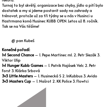
Turnaj to byl skvělý, organizace bez chyby, jídlo a pití bylo
dostatek a my si jdeme postavit sady na zahrady a
trénovat, protože už za tři týdny se u nás v Husinci u
Hastrmana koná Husinec KUBB OPEN. Letos už 8. ročník.
Tak se na Vás těšíme!
@ pan Kubeš
Konečné pořadí:
1v1 Second Chance
– 1. Pepe Martinec ml. 2. Petr Slezák 3.
Viktor Ulip
1v1 Hunger Kubb Games
– 1. Patrik Hajásek Velc 2. Petr
Forst 3. Klárka Srbová
3v3 Little Masters
– 1. Husinecká S 2. InKubbus 3. Avido
3v3 Masters Cup
– 1. Našrot 2. KK Police 3. Flowtci