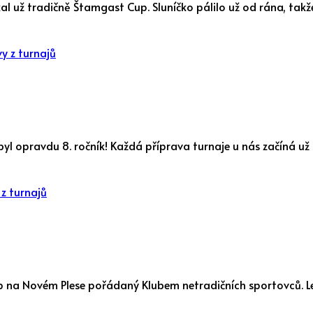
kal už tradičně Štamgast Cup. Sluníčko pálilo už od rána, tak
y z turnajů
o byl opravdu 8. ročník! Každá příprava turnaje u nás začíná u
z turnajů
Cup na Novém Plese pořádaný Klubem netradičních sportovců. L