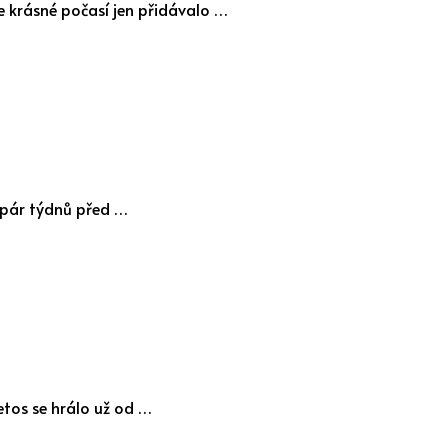
že krásné počasí jen přidávalo …
ž pár týdnů před …
etos se hrálo už od …