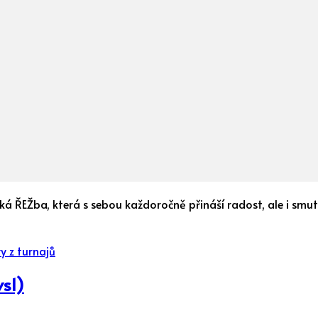
ká ŘEŽba, která s sebou každoročně přináší radost, ale i smut
y z turnajů
vs1)