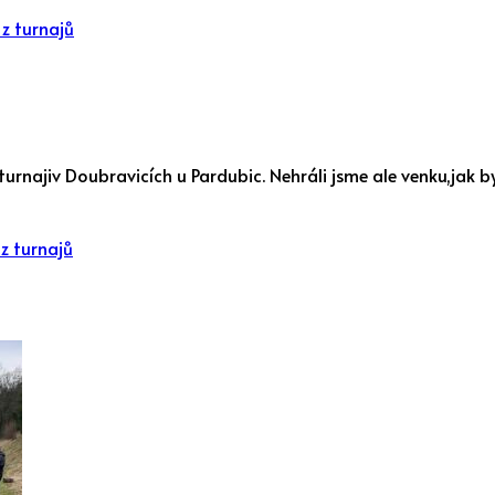
z turnajů
na turnajiv Doubravicích u Pardubic. Nehráli jsme ale venku,jak 
z turnajů