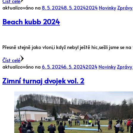
Číst celé
aktualizováno na
8. 5. 2024
8. 5. 2024
2024
Novinky
Zprávy 
Beach kubb 2024
Přesně stejně jako vloni,i když nebyl ještě hic,sešli jsme se 
Číst celé
aktualizováno na
6. 5. 2024
6. 5. 2024
2024
Novinky
Zprávy 
Zimní turnaj dvojek vol. 2