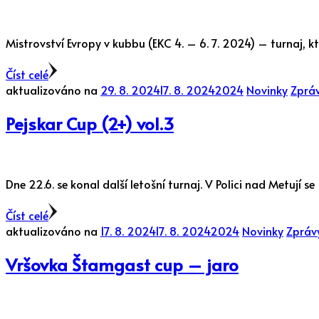
Mistrovství Evropy v kubbu (EKC 4. – 6. 7. 2024) – turnaj, 
Číst celé
aktualizováno na
29. 8. 2024
17. 8. 2024
2024
Novinky
Zpráv
Pejskar Cup (2+) vol.3
Dne 22.6. se konal další letošní turnaj. V Polici nad Metují 
Číst celé
aktualizováno na
17. 8. 2024
17. 8. 2024
2024
Novinky
Zprávy
Vršovka Štamgast cup – jaro