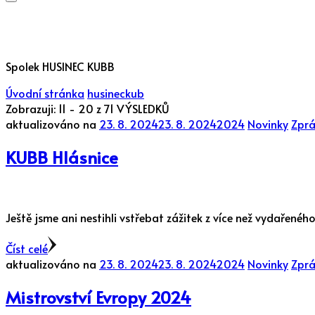
Spolek HUSINEC KUBB
Úvodní stránka
husineckub
Zobrazuji: 11 - 20 z 71 VÝSLEDKŮ
aktualizováno na
23. 8. 2024
23. 8. 2024
2024
Novinky
Zprá
KUBB Hlásnice
Ještě jsme ani nestihli vstřebat zážitek z více než vydařené
Číst celé
aktualizováno na
23. 8. 2024
23. 8. 2024
2024
Novinky
Zprá
Mistrovství Evropy 2024