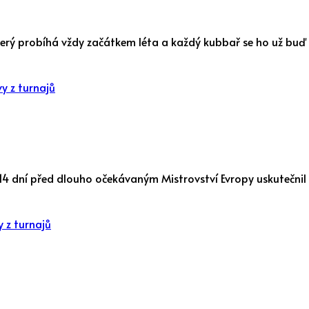
který probíhá vždy začátkem léta a každý kubbař se ho už buď
y z turnajů
se 14 dní před dlouho očekávaným Mistrovství Evropy uskutečnil
 z turnajů