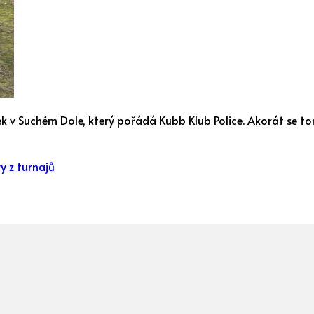
jek v Suchém Dole, který pořádá Kubb Klub Police. Akorát se t
y z turnajů