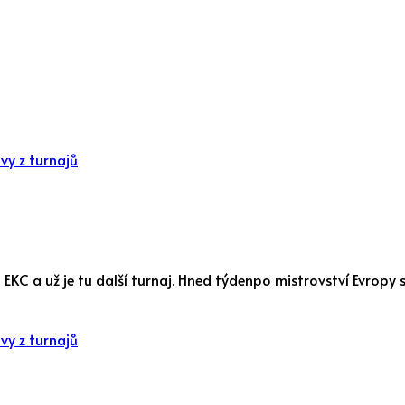
vy z turnajů
ho EKC a už je tu další turnaj. Hned týdenpo mistrovství Evro
vy z turnajů